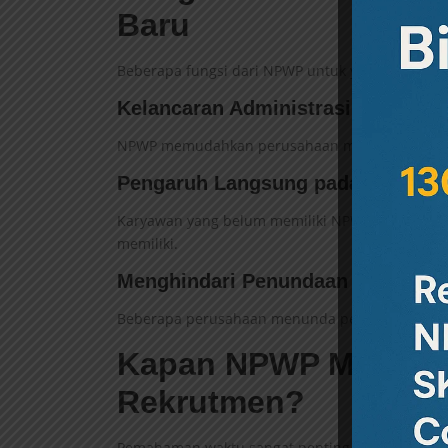
Baru
Beberapa fungsi dari NPWP untuk yang baru mel
Kelancaran Administrasi Kepegaw
NPWP memudahkan perusahaan memasukkan data 
Pengaruh Langsung pada Gaji Ber
Karyawan yang belum memiliki NPWP bisa dikena
memiliki.
Menghindari Penundaan Payroll
Beberapa perusahaan menunda pencairan gaji h
Kapan NPWP Mulai D
Rekrutmen?
Pemahaman waktu sangat penting agar pelamar t