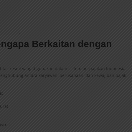
ngapa Berkaitan dengan
itas resmi yang digunakan dalam sistem perpajakan Indonesia.
penghubung antara karyawan, perusahaan, dan kewajiban pajak
k:
urat
yroll