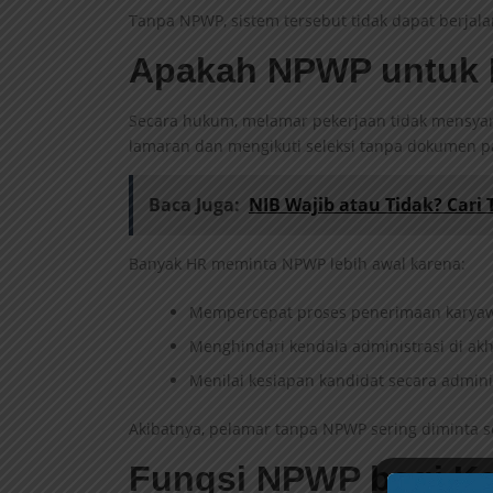
Tanpa NPWP, sistem tersebut tidak dapat berjala
Apakah NPWP untuk M
Secara hukum, melamar pekerjaan tidak mensyar
lamaran dan mengikuti seleksi tanpa dokumen pa
Baca Juga:
NIB Wajib atau Tidak? Cari 
Banyak HR meminta NPWP lebih awal karena:
Mempercepat proses penerimaan karya
Menghindari kendala administrasi di akh
Menilai kesiapan kandidat secara adminis
Akibatnya, pelamar tanpa NPWP sering diminta 
Fungsi NPWP bagi Ka