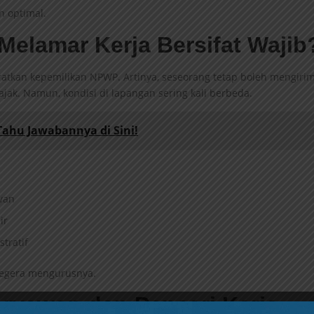
n optimal.
elamar Kerja Bersifat Wajib
atkan kepemilikan NPWP. Artinya, seseorang tetap boleh mengiri
jak. Namun, kondisi di lapangan sering kali berbeda.
Tahu Jawabannya di Sini!
wan
ir
tratif
segera mengurusnya.
ryawan dan Pencari Kerja