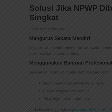
Solusi Jika NPWP Di
Singkat
2 Solusi tersebut yaitu:
Mengurus Secara Mandiri
Pengurusan mandiri membutuhkan waktu beberapa
dokumen dan proses verifikasi.
Menggunakan Bantuan Profesiona
Layanan ini biasanya dipilih oleh pelamar yang:
Sudah mendapat jadwal mulai kerja
Dikejar tenggat perusahaan
Tidak ingin salah input data
Anda bisa menggunakan
jasa buat NPWP pribadi