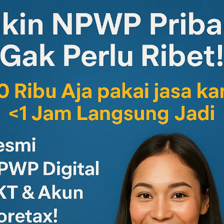
amar pekerjaan yaitu:
aian
karyawan ke sistem internal tanpa hambatan.
sih
kan potongan pajak lebih besar dibandingkan yang sudah
ingga NPWP karyawan tersedia.
ibutuhkan dalam Proses
idak salah persepsi.