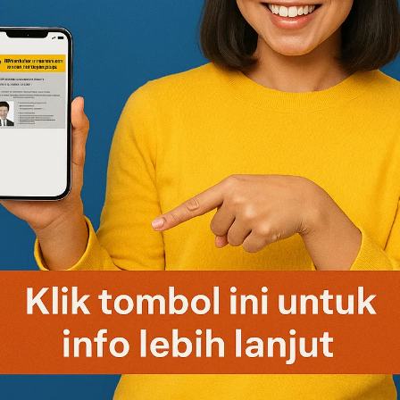
 biasanya belum menjadi syarat mutlak.
NPWP mulai masuk daftar dokumen penting.
an langsung dengan perhitungan pajak.
PWP
untuk Melamar Kerja
iaya. Pemerintah menyediakan layanan gratis melalui Direktorat
i website
coretax
.
 pembuatan NPWP. Beberapa alasan umum: