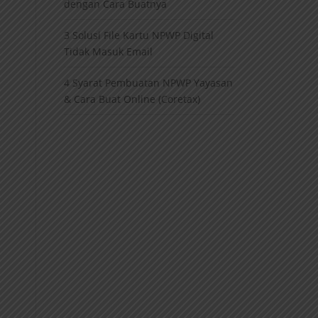
dengan Cara Buatnya
3 Solusi File Kartu NPWP Digital
Tidak Masuk Email
4 Syarat Pembuatan NPWP Yayasan
& Cara Buat Online (Coretax)