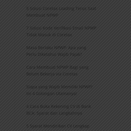
5 Solusi Coretax Loading Terus Saat
Membuat NPWP
7 Solusi Kode Verifikasi Email NPWP
Tidak Masuk di Coretax
Masa Berlaku NPWP: Apa yang
Perlu Diketahui Wajib Pajak?
Cara Membuat NPWP Bagi yang
Belum Bekerja via Coretax
Siapa yang Wajib Memiliki NPWP?
Ini 4 Golongan Utamanya!
4 Cara Buka Rekening CV di Bank
BCA: Syarat dan Langkahnya
5 Syarat Mendirikan CV Lengkap