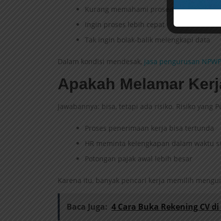
Kurang memahami prosedur
Ingin proses lebih cepat
Tak ingin bolak-balik melengkapi data
Dalam kondisi mendesak,
jasa pengurusan NPW
Apakah Melamar Kerj
Jawabannya: bisa, tetapi ada risiko. Risiko yang 
Proses penerimaan kerja bisa tertunda
HR meminta kelengkapan dalam waktu s
Potongan pajak awal lebih besar
Karena itu, banyak pencari kerja memilih mengu
Baca Juga:
4 Cara Buka Rekening CV d