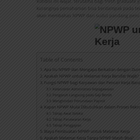
Kondisi ini wajar, terutama bagi fresh graduat
kurangnya pemahaman bisa berdampak pada tertun
akan membahas NPWP dari sudut pandang penca
Table of Contents
Apa Itu NPWP dan Mengapa Berkaitan dengan Duni
Apakah NPWP untuk Melamar Kerja Bersifat Wajib?
Fungsi NPWP bagi Karyawan dan Pencari Kerja Baru
Kelancaran Administrasi Kepegawaian
Pengaruh Langsung pada Gaji Bersih
Menghindari Penundaan Payroll
Kapan NPWP Mulai Dibutuhkan dalam Proses Rekr
Tahap Awal Seleksi
Tahap Penawaran Kerja
Tahap Penggajian
Biaya Pembuatan NPWP untuk Melamar Kerja
Apakah Melamar Kerja Tanpa NPWP Masih Bisa?