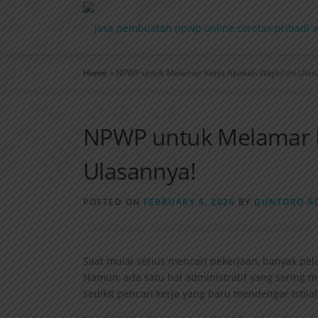
Home
»
NPWP untuk Melamar Kerja Apakah Wajib? Ini Ulas
NPWP untuk Melamar Ke
Ulasannya!
POSTED ON
FEBRUARY 8, 2026
BY
GUNTORO A
Saat mulai serius mencari pekerjaan, banyak pe
Namun, ada satu hal administratif yang sering m
sedikit pencari kerja yang baru mendengar istil