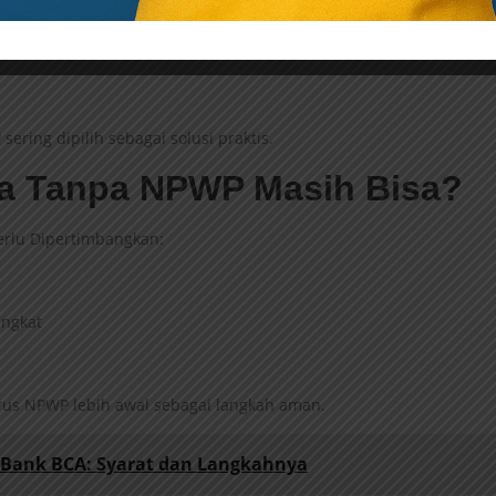
P
sering dipilih sebagai solusi praktis.
a Tanpa NPWP Masih Bisa?
Perlu Dipertimbangkan:
ingkat
rus NPWP lebih awal sebagai langkah aman.
i Bank BCA: Syarat dan Langkahnya