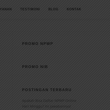
AYANAN
TESTIMONI
BLOG
KONTAK
PROMO NPWP
PROMO NIB
POSTINGAN TERBARU
Apakah Bisa Daftar NPWP Online
Hari Minggu? Ini Jawabannya!