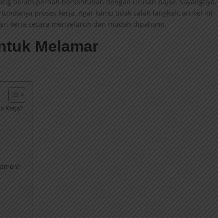
e yang belum pernah bersentuhan dengan urusan pajak. Sayangnya,
danya proses kerja. Agar kamu tidak salah langkah, artikel ini
ri kerja secara menyeluruh dan mudah dipahami.
a Kerja?
utmen?