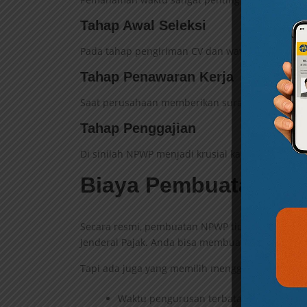
Tahap Awal Seleksi
Pada tahap pengiriman CV dan wawancara, NPWP
Tahap Penawaran Kerja
Saat perusahaan memberikan surat penawaran, 
Tahap Penggajian
Di sinilah NPWP menjadi krusial karena berkait
Biaya Pembuatan N
Secara resmi, pembuatan NPWP tidak dikenakan b
Jenderal Pajak. Anda bisa membuatnya sendiri d
Tapi ada juga yang memilih menggunakan jasa
Waktu pengurusan terbatas