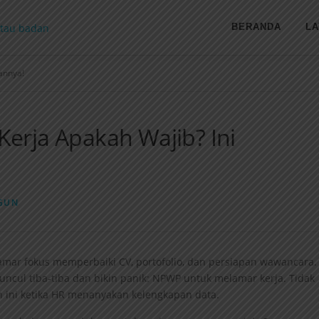
BERANDA
L
annya!
rja Apakah Wajib? Ini
GUN
lamar fokus memperbaiki CV, portofolio, dan persiapan wawancara.
uncul tiba-tiba dan bikin panik: NPWP untuk melamar kerja. Tidak
ah ini ketika HR menanyakan kelengkapan data.