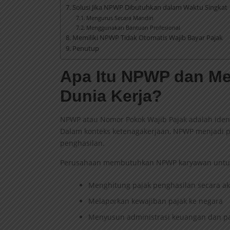
Solusi Jika NPWP Dibutuhkan dalam Waktu Singkat
Mengurus Secara Mandiri
Menggunakan Bantuan Profesional
Memiliki NPWP Tidak Otomatis Wajib Bayar Pajak
Penutup
Apa Itu NPWP dan Me
Dunia Kerja?
NPWP atau Nomor Pokok Wajib Pajak adalah ident
Dalam konteks ketenagakerjaan, NPWP menjadi 
penghasilan.
Perusahaan membutuhkan NPWP karyawan untu
Menghitung pajak penghasilan secara ak
Melaporkan kewajiban pajak ke negara
Menyusun administrasi keuangan dan pa