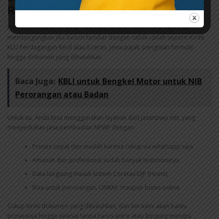
Ribet? Gunakan jasanpwp.net!
Proses pendaftaran NPWP memang terlihat sederhana, tapi bisa
membingungkan jika belum familiar dengan istilah-istilah seperti Kode
KLU Perdagangan Kecil atau Eceran, jenis pajak, pengisian formulir,
hingga dokumen yang dibutuhkan.
Baca Juga:
KBLI untuk Bengkel Motor untuk NIB
Perorangan atau Badan
Untuk itu, Anda bisa menggunakan layanan dari jasanpwp.net, yang
menyediakan jasa pembuatan NPWP dengan:
Proses cepat dan mudah karena cukup via whatsapp saja
Amanah dan profesional sudah banyak testimoninya
Data langsung masuk sistem Coretax DJP (resmi)
Bisa untuk perorangan, UMKM, maupun bisnis online
Cukup kirim dokumen yang dibutuhkan, dan tim kami akan bantu
prosesnya hingga selesai tanpa harus antre atau bingung mengisi