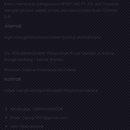
Kami membantu pengurusan NPWP, NIB, PT, CV, dan Yayasan
dengan proses cepat, aman, dan sesuai ketentuan Coretax
DJP.
Alamat
Ingin mengetahui lokasi kami? berikut alamat kami:
CV. ZOS MANAGEMENT Perumahan Royal Garden Jl. Dubay,
Rangkasbitung – Lebak, Banten.
Melayani Seluruh Indonesia via Online.
Kontak
Untuk menghubungi kami lebih lanjut bisa melalui:
Whatsapp : 0895604250236
Email : jnpwp4337@gmail.com
Jam Operasional: