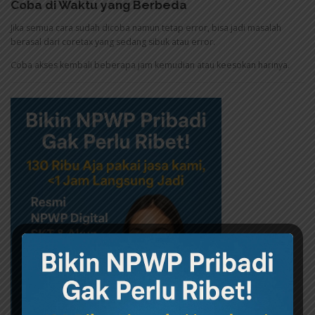
Coba di Waktu yang Berbeda
Jika semua cara sudah dicoba namun tetap error, bisa jadi masalah
berasal dari coretax yang sedang sibuk atau error.
Coba akses kembali beberapa jam kemudian atau keesokan harinya.