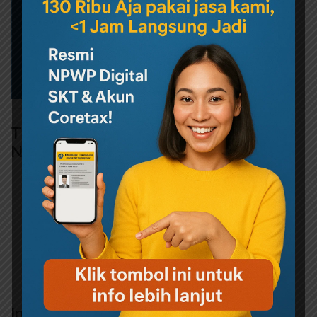
Tips Tambahan Agar Verifikasi Wajah
NPWP Berhasil
Gunakan koneksi internet yang stabil.
Jangan gunakan kamera yang terlalu tua atau rusak.
Matikan ekstensi browser yang mencurigakan (seperti ad
blocker atau script blocker).
Hindari melakukan proses ini di malam hari karena
kemungkinan server overload lebih tinggi.
Ingin
Buat NPWP Sekarang
Tanpa