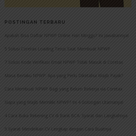
POSTINGAN TERBARU
Apakah Bisa Daftar NPWP Online Hari Minggu? Ini Jawabannya!
5 Solusi Coretax Loading Terus Saat Membuat NPWP
7 Solusi Kode Verifikasi Email NPWP Tidak Masuk di Coretax
Masa Berlaku NPWP: Apa yang Perlu Diketahui Wajib Pajak?
Cara Membuat NPWP Bagi yang Belum Bekerja via Coretax
Siapa yang Wajib Memiliki NPWP? Ini 4 Golongan Utamanya!
4 Cara Buka Rekening CV di Bank BCA: Syarat dan Langkahnya
5 Syarat Mendirikan CV Lengkap dengan Cara Buatnya