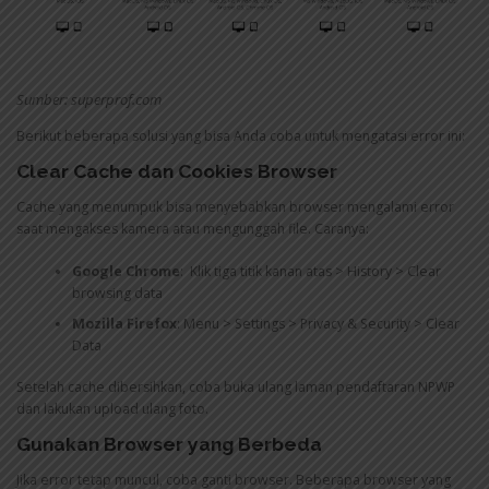
Sumber: superprof.com
Berikut beberapa solusi yang bisa Anda coba untuk mengatasi error ini:
Clear Cache dan Cookies Browser
Cache yang menumpuk bisa menyebabkan browser mengalami error
saat mengakses kamera atau mengunggah file. Caranya:
Google Chrome
: Klik tiga titik kanan atas > History > Clear
browsing data
Mozilla Firefox
: Menu > Settings > Privacy & Security > Clear
Data
Setelah cache dibersihkan, coba buka ulang laman pendaftaran NPWP
dan lakukan upload ulang foto.
Gunakan Browser yang Berbeda
Jika error tetap muncul, coba ganti browser. Beberapa browser yang