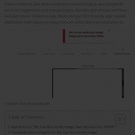
Dalam artikel ini, kita akan membahas secara lengkap apa penyebab
error ini, bagaimana cara mengatasinya, dan tips agar proses verifikasi
berjalan lancar. Artikel ini juga ditulis dengan SEO-friendly agar mudah
ditemukan oleh siapa pun yang mencari solusi atas permasalahan ini.
Sumber: dok jasanpwp.net
Table of Contents
Apa Itu Error “We Can Not Verify Image Saat Upload Foto NPWP”?
Penyebab Munculnya Error We Can Not Verify Image