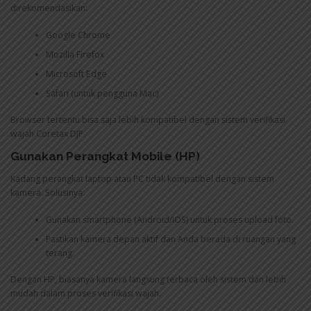
direkomendasikan:
Google Chrome
Mozilla Firefox
Microsoft Edge
Safari (untuk pengguna Mac)
Browser tertentu bisa saja lebih kompatibel dengan sistem verifikasi
wajah Coretax DJP.
Gunakan Perangkat Mobile (HP)
Kadang perangkat laptop atau PC tidak kompatibel dengan sistem
kamera. Solusinya:
Gunakan smartphone (Android/iOS) untuk proses upload foto.
Pastikan kamera depan aktif dan Anda berada di ruangan yang
terang.
Dengan HP, biasanya kamera langsung terbaca oleh sistem dan lebih
mudah dalam proses verifikasi wajah.