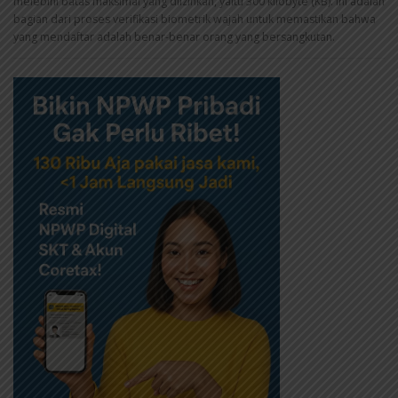
melebihi batas maksimal yang diizinkan, yaitu 300 kilobyte (KB). Ini adalah
bagian dari proses verifikasi biometrik wajah untuk memastikan bahwa
yang mendaftar adalah benar-benar orang yang bersangkutan.