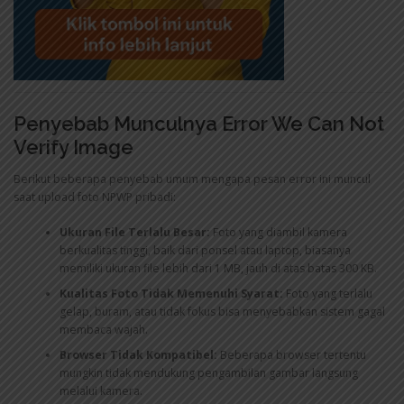
Penyebab Munculnya Error We Can Not
Verify Image
Berikut beberapa penyebab umum mengapa pesan error ini muncul
saat upload foto NPWP pribadi:
Ukuran File Terlalu Besar:
Foto yang diambil kamera
berkualitas tinggi, baik dari ponsel atau laptop, biasanya
memiliki ukuran file lebih dari 1 MB, jauh di atas batas 300 KB.
Kualitas Foto Tidak Memenuhi Syarat:
Foto yang terlalu
gelap, buram, atau tidak fokus bisa menyebabkan sistem gagal
membaca wajah.
Browser Tidak Kompatibel:
Beberapa browser tertentu
mungkin tidak mendukung pengambilan gambar langsung
melalui kamera.