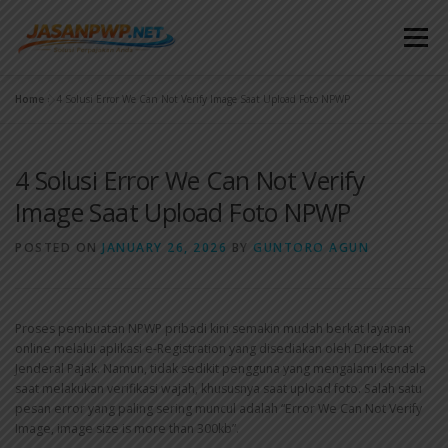
Menu
Home
»
4 Solusi Error We Can Not Verify Image Saat Upload Foto NPWP
BERANDA
LAYANAN
TESTIMONI
BLOG
4 Solusi Error We Can Not Verify
KONTAK
Image Saat Upload Foto NPWP
POSTED ON
JANUARY 26, 2026
BY
GUNTORO AGUN
Proses pembuatan NPWP pribadi kini semakin mudah berkat layanan
online melalui aplikasi e-Registration yang disediakan oleh Direktorat
Jenderal Pajak. Namun, tidak sedikit pengguna yang mengalami kendala
saat melakukan verifikasi wajah, khususnya saat upload foto. Salah satu
pesan error yang paling sering muncul adalah “Error We Can Not Verify
Image, image size is more than 300kb”.