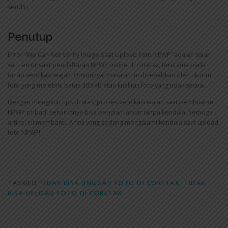
sendiri.
Penutup
Error “We Can Not Verify Image Saat Upload Foto NPWP” adalah salah
satu error saat pendaftaran NPWP online di coretax, terutama pada
tahap verifikasi wajah. Umumnya, masalah ini disebabkan oleh ukuran
foto yang melebihi batas 300 KB atau kualitas foto yang tidak sesuai.
Dengan mengikuti tips di atas, proses verifikasi wajah saat pembuatan
NPWP pribadi seharusnya bisa berjalan lancar tanpa kendala. Semoga
artikel ini membantu Anda yang sedang mengalami kendala saat upload
foto NPWP!
TAGGED
TIDAK BISA UNGGAH FOTO DI CORETAX
,
TIDAK
BISA UPLOAD FOTO DI CORETAX