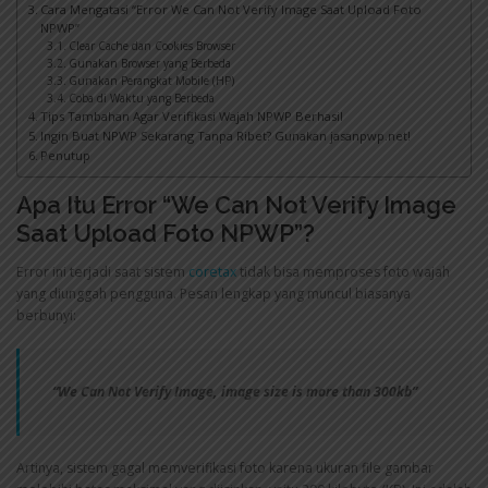
Cara Mengatasi “Error We Can Not Verify Image Saat Upload Foto
NPWP”
Clear Cache dan Cookies Browser
Gunakan Browser yang Berbeda
Gunakan Perangkat Mobile (HP)
Coba di Waktu yang Berbeda
Tips Tambahan Agar Verifikasi Wajah NPWP Berhasil
Ingin Buat NPWP Sekarang Tanpa Ribet? Gunakan jasanpwp.net!
Penutup
Apa Itu Error “We Can Not Verify Image
Saat Upload Foto NPWP”?
Error ini terjadi saat sistem
coretax
tidak bisa memproses foto wajah
yang diunggah pengguna. Pesan lengkap yang muncul biasanya
berbunyi:
“We Can Not Verify Image, image size is more than 300kb”
Artinya, sistem gagal memverifikasi foto karena ukuran file gambar